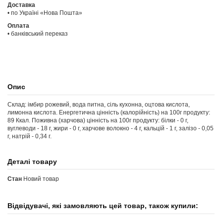
Доставка
• по Україні «Нова Пошта»
Оплата
• банківський переказ
Опис
Склад: імбир рожевий, вода питна, сіль кухонна, оцтова кислота,
лимонна кислота. Енергетична цінність (калорійність) на 100г продукту:
89 Ккал. Поживна (харчова) цінність на 100г продукту: білки - 0 г,
вуглеводи - 18 г, жири - 0 г, харчове волокно - 4 г, кальцій - 1 г, залізо - 0,05
г, натрій - 0,34 г.
Деталі товару
Стан
Новий товар
Відвідувачі, які замовляють цей товар, також купили: