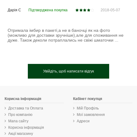
Дарія С
Підтверджена покупка
2018-05-07
Отримала імбир в пакеті,а не в баночці як на фото
(можливо для доставки зручніше),але для споживання не
дуже. Також деколи потраплались не свіжі шматочки ...
Увійдіть, щоб написати відгук
Корисна інформація
Кабінет покупця
Доставка та Оплата
Мій Профіль
Про компанію
Мої замовлення
Мапа сайту
Адреси
Корисна інформація
Акції магазину