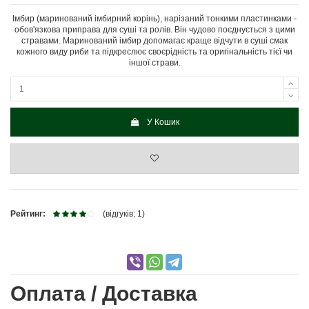
Імбир (маринований імбирний корінь), нарізаний тонкими пластинками -
обов'язкова приправа для суші та ролів. Він чудово поєднується з цими
стравами. Маринований імбир допомагає краще відчути в суші смак
кожного виду риби та підкреслює своєрідність та оригінальність тієї чи
іншої страви.
У Кошик
Рейтинг:
(відгуків: 1)
Оплата / Доставка