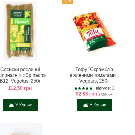
-15%
Сосиски рослинні
Тофу "Скрамбл з
пинатні» «Spinach»
в'яленими томатами",
В12, Vegetus, 250г
Vegetus, 250г
112,50 грн
відгуків: 2
82,88 грн
97,50 грн
У Кошик
У Кошик