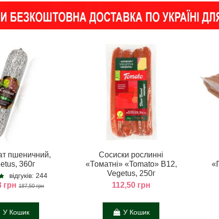
ат пшеничний,
Сосиски рослинні
etus, 360г
«Томатні» «Tomato» В12,
«
Vegetus, 250г
відгуків: 244
8 грн
112,50 грн
187,50 грн
У Кошик
У Кошик