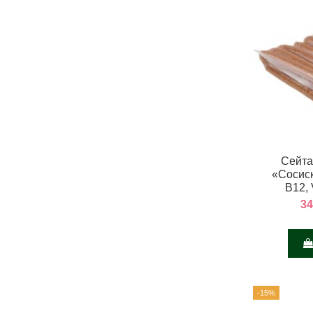
Сейта
«Сосис
В12, 
34
-15%