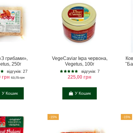
«З грибами»,
VegeCaviar Ікра червона,
Ков
etus, 250г
Vegetus, 100г
"Ба
відгуків: 27
відгуків: 7
9 грн
225,00 грн
63,75 грн
У Кошик
У Кошик
-15%
-15%