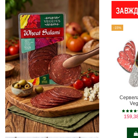
-15%
Сервел
Veg
159,3