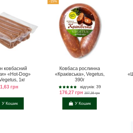
-15%
н ковбасний
Ковбаса рослинна
ки» «Hot-Dog»
«Краківська», Vegetus,
«Ш
Vegetus, 1кг
390г
1,63 грн
відгуків: 39
176,27 грн
207,38 грн
У Кошик
У Кошик