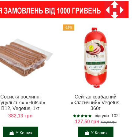
-15%
Сосиски рослинні
Сейтан ковбасний
Гуцульські» «Hutsul»
«Класичний» Vegetus,
В12, Vegetus, 1кг
360г
382,13 грн
відгуків: 102
127,50 грн
150,00 грн
У Кошик
У Кошик