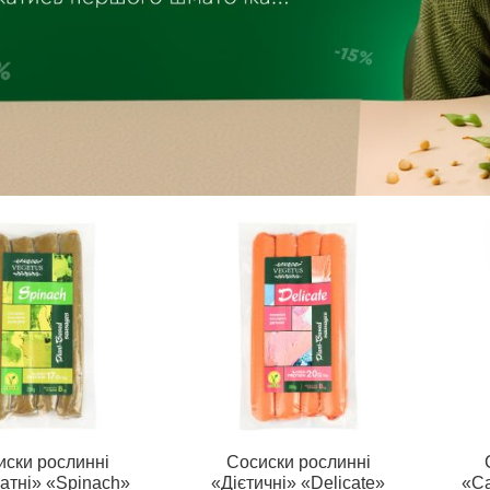
иски рослинні
Сосиски рослинні
тні» «Spinach»
«Дієтичні» «Delicate»
«Са