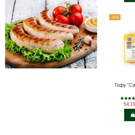
-15%
Тофу "Си
54,1