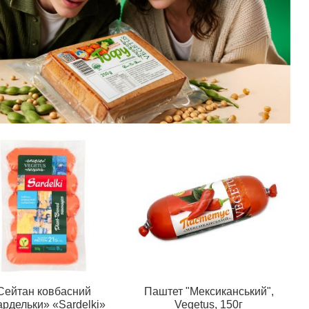
Сейтан ковбасний
Паштет "Мексиканський",
рдельки» «Sardelki»
Vegetus, 150г