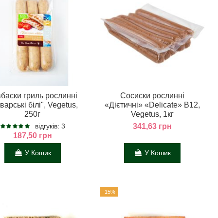
баски гриль рослинні
Сосиски рослинні
варські білі", Vegetus,
«Дієтичні» «Delicate» В12,
250г
Vegetus, 1кг
відгуків: 3
341,63 грн
187,50 грн
У Кошик
У Кошик
-15%