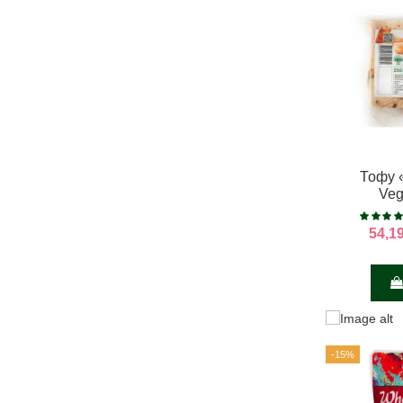
Тофу 
Veg
54,1
-15%