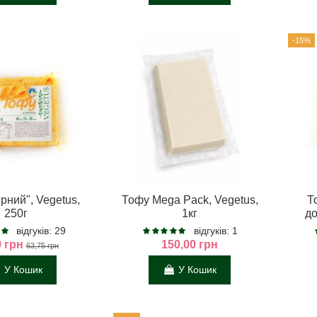
-15%
рний", Vegetus,
Тофу Mega Pack, Vegetus,
Т
250г
1кг
до
відгуків: 29
відгуків: 1
9 грн
150,00 грн
63,75 грн
У Кошик
У Кошик