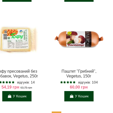
офу пресований без
Паштет "Грибний",
бавок, Vegetus, 250г
Vegetus, 150г
відгуків: 14
відгуків: 104
54,19 грн
60,00 грн
63,75 грн
У Кошик
У Кошик