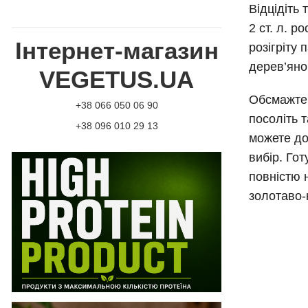
Відцідіть
2 ст. л. р
Інтернет-магазин
розігріту
дерев’яно
VEGETUS.UA
Обсмажте 
+38 066 050 06 90
посоліть 
+38 096 010 29 13
можете до
вибір. Гот
повністю 
золотаво-