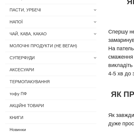
Я
ПАСТИ, УРБЕЧІ
НАПОЇ
Спершу не
ЧАЙ, КАВА, КАКАО
замаринув
МОЛОЧНІ ПРОДУКТИ (НЕ ВЕГАН)
На патель
смаження 
СУПЕРФУДИ
викладіть
АКСЕСУАРИ
4-5 хв до 
ТЕРМОПАКУВАННЯ
ЯК П
тофу ПФ
АКЦІЙНІ ТОВАРИ
Як завжди
КНИГИ
дуже прос
Новинки