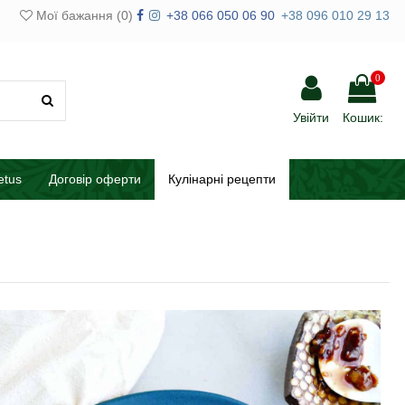
Мої бажання (
0
)
+38 066 050 06 90
+38 096 010 29 13
0
Увійти
Кошик:
etus
Договір оферти
Кулінарні рецепти