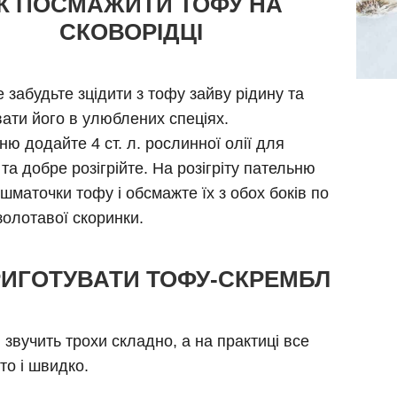
К ПОСМАЖИТИ ТОФУ НА
СКОВОРІДЦІ
 забудьте зцідити з тофу зайву рідину та
ати його в улюблених спеціях.
ню додайте 4 ст. л. рослинної олії для
та добре розігрійте. На розігріту пательню
 шматочки тофу і обсмажте їх з обох боків по
золотавої скоринки.
РИГОТУВАТИ ТОФУ-СКРЕМБЛ
 звучить трохи складно, а на практиці все
то і швидко.