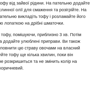
 тофу від зайвої рідини. На пательню додайте
ослинної олії для смаження та розігрійте. На
 пательню викладіть тофу і розламайте його
ю лопаткою на дрібні шматочки.
тофу, помішуючи, приблизно 3 хв. Потім
та додайте улюблені приправи. Ви також
повнити цю страву овочами на власний
уйте тофу ще кілька хвилин, поки він
не розкришиться та не змінить колір на
коричневий.