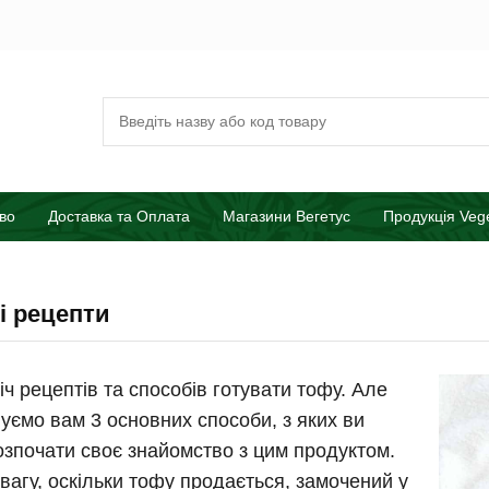
во
Доставка та Оплата
Магазини Вегетус
Продукція Veg
і рецепти
іч рецептів та способів готувати тофу. Але
уємо вам 3 основних способи, з яких ви
озпочати своє знайомство з цим продуктом.
увагу, оскільки тофу продається, замочений у