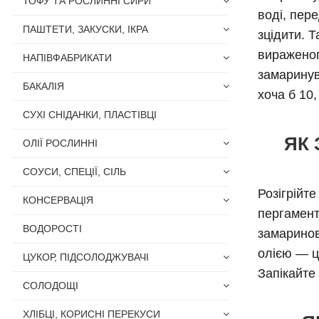
ТОФУ ТА РОСЛИННІ СИРИ
воді, пер
ПАШТЕТИ, ЗАКУСКИ, ІКРА
зцідити. 
вираженог
НАПІВФАБРИКАТИ
замаринув
БАКАЛІЯ
хоча б 10,
СУХІ СНІДАНКИ, ПЛАСТІВЦІ
ЯК 
ОЛІЇ РОСЛИННІ
СОУСИ, СПЕЦІЇ, СІЛЬ
Розігрійте
КОНСЕРВАЦІЯ
пергамент
ВОДОРОСТІ
замаринов
олією — ц
ЦУКОР, ПІДСОЛОДЖУВАЧІ
Запікайте 
СОЛОДОЩІ
ХЛІБЦІ, КОРИСНІ ПЕРЕКУСИ