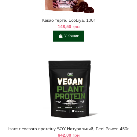
Какао тертe, EcoLiya, 100г
148,50 грн
У Кошик
Ізолят соєвого протеїну SOY Натуральний, Feel Power, 450г
642,00 грн