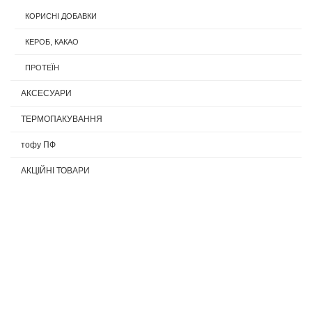
КОРИСНІ ДОБАВКИ
КЕРОБ, КАКАО
ПРОТЕЇН
АКСЕСУАРИ
ТЕРМОПАКУВАННЯ
тофу ПФ
АКЦІЙНІ ТОВАРИ
КНИГИ
Новинки
Інтернет-магазин
VEGETUS.UA