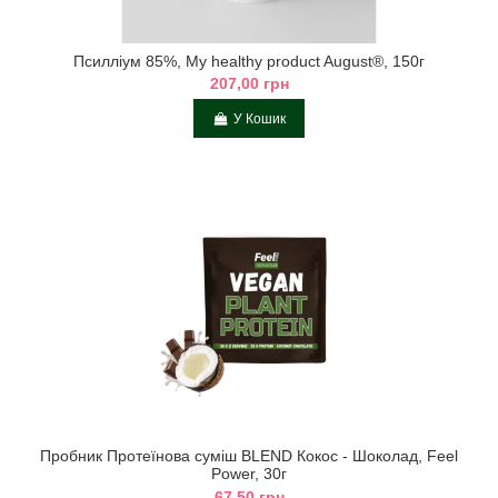
Псилліум 85%, My healthy product August®, 150г
207,00 грн
У Кошик
Пробник Протеїнова суміш BLEND Кокос - Шоколад, Feel
Power, 30г
67,50 грн