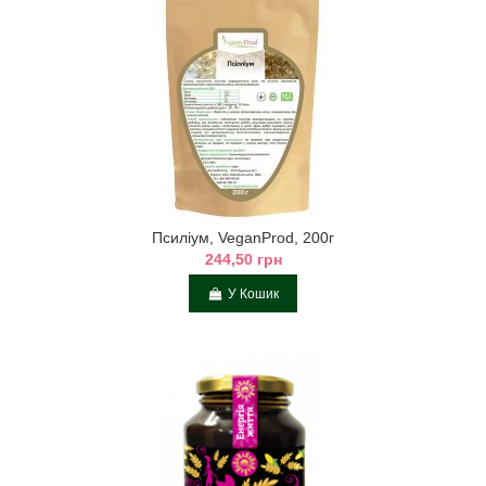
Псиліум, VeganProd, 200г
244,50 грн
У Кошик