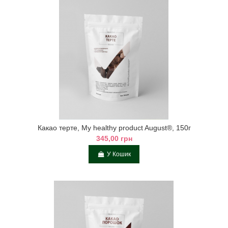
Какао тертe, My healthy product August®, 150г
345,00 грн
У Кошик