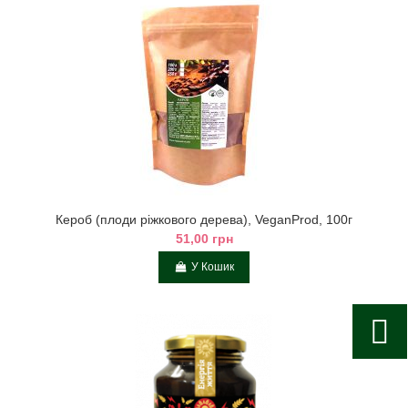
Кероб (плоди ріжкового дерева), VeganProd, 100г
51,00 грн
У Кошик