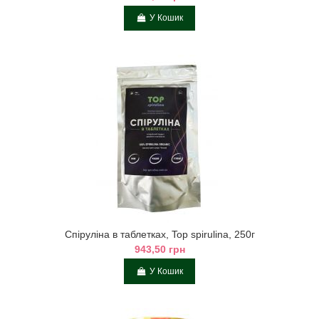
У Кошик
Спіруліна в таблетках, Top spirulina, 250г
943,50 грн
У Кошик