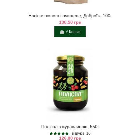
Насіння коноплі очищене, Доброїж, 100г
130,50 грн
У Кошик
Полісол з журавлиною, 550г
відгуків: 10
126,00 грн