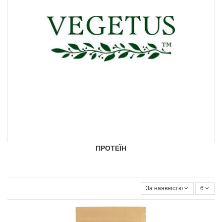
ПРОТЕЇН
За наявністю
6