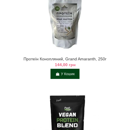
Протеїн Конопляний, Grand Amaranth, 250г
144,00 грн
У Кошик