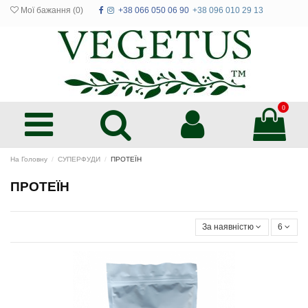
Мої бажання (
0
)
+38 066 050 06 90
+38 096 010 29 13
0
На Головну
СУПЕРФУДИ
ПРОТЕЇН
ПРОТЕЇН
За наявністю
6