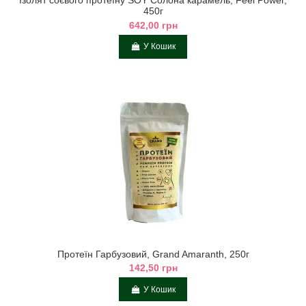
Ізолят соєвого протеїну SOY Солона карамель, Feel Power,
450г
642,00 грн
У Кошик
Протеїн Гарбузовий, Grand Amaranth, 250г
142,50 грн
У Кошик