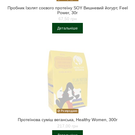
Пробник Ізолят соєвого протеїну SOY Вишневий йогурт, Feel
Power, 30г
67,50 грн
Детальніше
Розпродано
Протеїнова суміш веганська, Healthy Women, 300г
217,00 грн