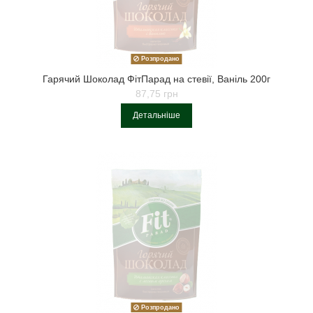
Розпродано
Гарячий Шоколад ФітПарад на стевії, Ваніль 200г
87,75 грн
Детальніше
Розпродано