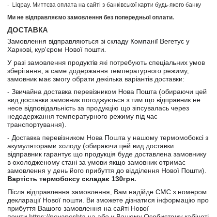
- Liqpay. Миттєва оплата на сайті з банківської карти будь-якого банку
Ми не відправляємо замовлення без попередньої оплати.
ДОСТАВКА
Замовлення відправляються зі складу Компанії Вегетус у
Харкові
,
кур'єром Нової пошти.
У разі замовлення продуктів які потребують спеціальних умов
зберігання, а саме додержання температурного режиму,
замовник має змогу обрати декілька варіантів доставки:
-
Звичайна доставка перевізником Нова Пошта (обираючи цей
вид доставки замовник погоджується з тим що відправник не
несе відповідальність за продукцію що зіпсувалась через
недодержання температурного режиму під час
транспортування).
-
Доставка перевізником Нова Пошта у нашому термомобоксі з
акумуляторами холоду (обираючи цей вид доставки
відправник гарантує що продукція буде доставлена замовнику
в охолодженому стані за умови якщо замовник отримає
замовлення у день його прибуття до відділення Нової Пошти).
Вартість термобоксу складає 130грн.
Після відправлення замовлення, Вам надійде СМС з номером
декларації Нової пошти. Ви зможете дізнатися інформацію про
прибуття Вашого замовлення на сайті Нової
пошти
https://novaposhta.ua
або у Вашому Особистому кабінеті