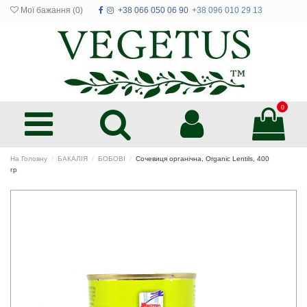
Мої бажання (
0
)
+38 066 050 06 90
+38 096 010 29 13
0
На Головну
БАКАЛІЯ
БОБОВІ
Сочевиця органічна, Organic Lentils, 400
гр