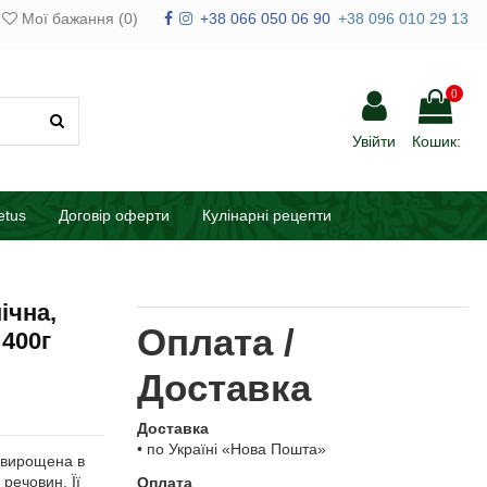
Мої бажання (
0
)
+38 066 050 06 90
+38 096 010 29 13
0
Увійти
Кошик:
etus
Договір оферти
Кулінарні рецепти
ічна,
Оплата /
 400г
Доставка
Доставка
• по Україні «Нова Пошта»
, вирощена в
речовин. Її
Оплата