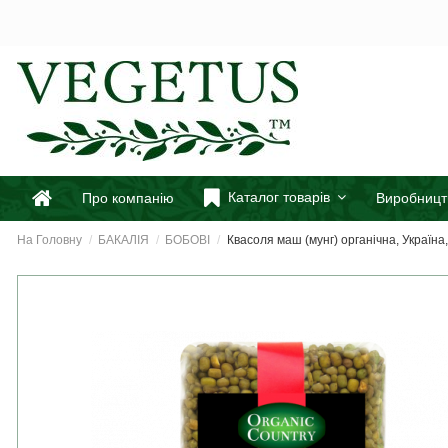
Каталог товарів
Про компанію
Виробницт
На Головну
БАКАЛІЯ
БОБОВІ
Квасоля маш (мунг) органічна, Україна,