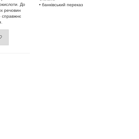
окислоти. До
• банківський переказ
них речовин
- справжнє
я.