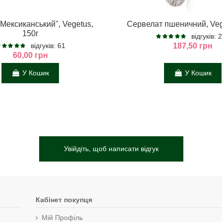
Мексиканський", Vegetus,
Сервелат пшеничний, Veg
150г
відгуків: 
відгуків: 61
187,50 грн
60,00 грн
У Кошик
У Кошик
Увійдіть, щоб написати відгук
Кабінет покупця
Мій Профіль