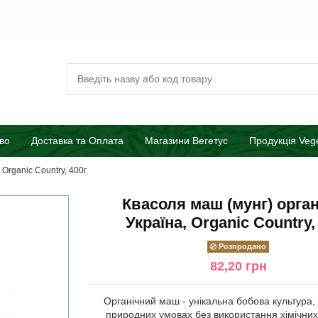
во
Доставка та Оплата
Магазини Вегетус
Продукція Veg
 Organic Country, 400г
Квасоля маш (мунг) орган
Україна, Organic Country,
Розпродано
82,20 грн
Органічний маш - унікальна бобова культура
природних умовах без використання хімічних 