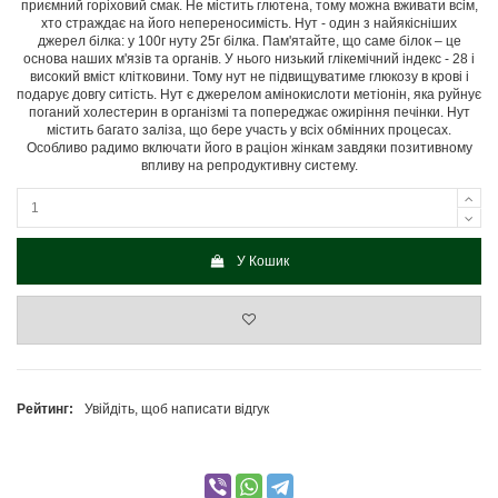
приємний горіховий смак. Не містить глютена, тому можна вживати всім,
хто страждає на його непереносимість. Нут - один з найякісніших
джерел білка: у 100г нуту 25г білка. Пам'ятайте, що саме білок – це
основа наших м'язів та органів. У нього низький глікемічний індекс - 28 і
високий вміст клітковини. Тому нут не підвищуватиме глюкозу в крові і
подарує довгу ситість. Нут є джерелом амінокислоти метіонін, яка руйнує
поганий холестерин в організмі та попереджає ожиріння печінки. Нут
містить багато заліза, що бере участь у всіх обмінних процесах.
Особливо радимо включати його в раціон жінкам завдяки позитивному
впливу на репродуктивну систему.
У Кошик
Рейтинг:
Увійдіть, щоб написати відгук