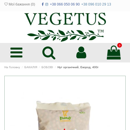
Мої бажання (
0
)
+38 066 050 06 90
+38 096 010 29 13
0
На Головну
БАКАЛІЯ
БОБОВІ
Нут органічний, Екород, 400г