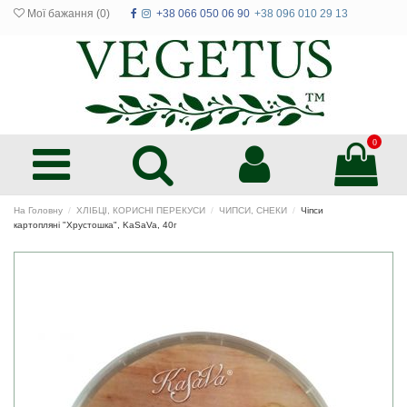
Мої бажання (
0
)
+38 066 050 06 90
+38 096 010 29 13
0
На Головну
ХЛІБЦІ, КОРИСНІ ПЕРЕКУСИ
ЧИПСИ, СНЕКИ
Чіпси
картопляні "Хрустошка", KaSaVa, 40г