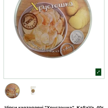
Чіпси картопляні "Хрустошка", KaSaVa, 40г