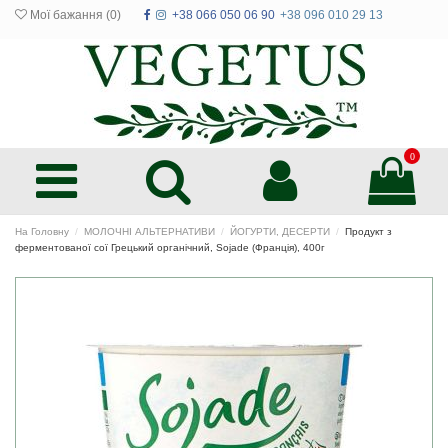
Мої бажання (
0
)
+38 066 050 06 90
+38 096 010 29 13
0
На Головну
МОЛОЧНІ АЛЬТЕРНАТИВИ
ЙОГУРТИ, ДЕСЕРТИ
Продукт з
ферментованої сої Грецький органічний, Sojade (Франція), 400г