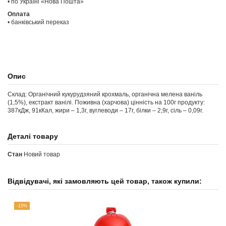
• по Україні «Нова Пошта»
Оплата
• банківський переказ
Опис
Склад: Органічний кукурудзяний крохмаль, органічна мелена ваніль
(1,5%), екстракт ванілі. Поживна (харчова) цінність на 100г продукту:
387кДж, 91кКал, жири – 1,3г, вуглеводи – 17г, білки – 2,9г, сіль – 0,09г.
Деталі товару
Стан
Новий товар
Відвідувачі, які замовляють цей товар, також купили:
-15%