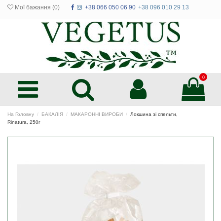
Мої бажання (
0
)
+38 066 050 06 90
+38 096 010 29 13
0
На Головну
БАКАЛІЯ
МАКАРОННІ ВИРОБИ
Локшина зі спельти,
Rinatura, 250г