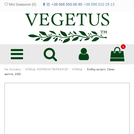
Мої бажання (
0
)
+38 066 050 06 90
+38 096 010 29 13
0
На Головну
ХЛІБЦІ, КОРИСНІ ПЕРЕКУСИ
ХЛІБЦІ
Хлібці асорті, Смак
життя, 100г