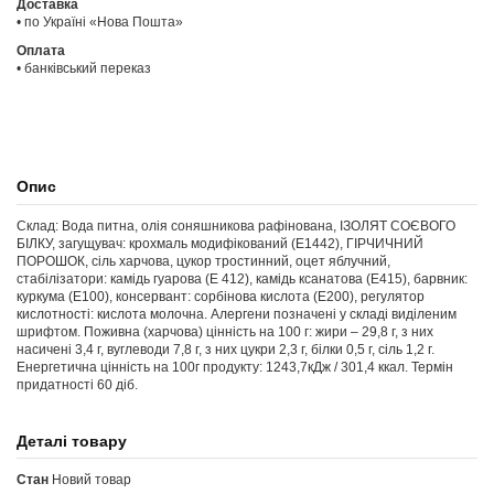
Доставка
• по Україні «Нова Пошта»
Оплата
• банківський переказ
Опис
Склад: Вода питна, олія соняшникова рафінована, ІЗОЛЯТ СОЄВОГО
БІЛКУ, загущувач: крохмаль модифікований (Е1442), ГІРЧИЧНИЙ
ПОРОШОК, сіль харчова, цукор тростинний, оцет яблучний,
стабілізатори: камідь гуарова (Е 412), камідь ксанатова (Е415), барвник:
куркума (Е100), консервант: сорбінова кислота (Е200), регулятор
кислотності: кислота молочна. Алергени позначені у складі виділеним
шрифтом. Поживна (харчова) цінність на 100 г: жири – 29,8 г, з них
насичені 3,4 г, вуглеводи 7,8 г, з них цукри 2,3 г, білки 0,5 г, сіль 1,2 г.
Енергетична цінність на 100г продукту: 1243,7кДж / 301,4 ккал. Термін
придатності 60 діб.
Деталі товару
Стан
Новий товар