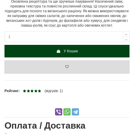
Оновлена рецептура та ще зручніше пакування! Насичений смак,
приємна текстура та повністю рослинний склад. Ці соуси ідеально
підходять для пісного та веганського раціону. Як можна використовувати:
як заправку для свіжих салатів, до запечених або смажених овочів, до
веганських хот-догів і бургерів, до фалафеля або хумусу, для сендвічів і
лаваш-ролів, як соус до картоплі або овочевих котлет.
У Кошик
Рейтинг:
(відгуків: 1)
Оплата / Доставка