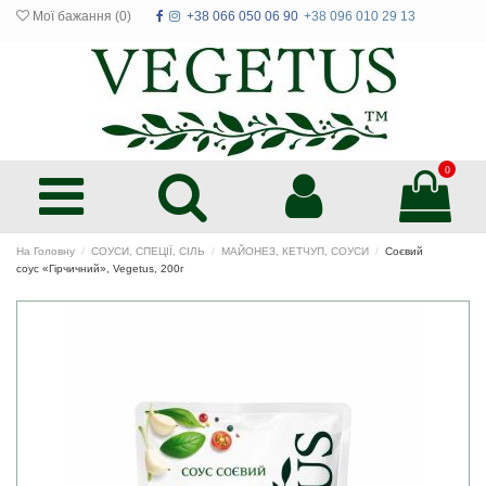
Мої бажання (
0
)
+38 066 050 06 90
+38 096 010 29 13
0
На Головну
СОУСИ, СПЕЦІЇ, СІЛЬ
МАЙОНЕЗ, КЕТЧУП, СОУСИ
Соєвий
соус «Гірчичний», Vegetus, 200г