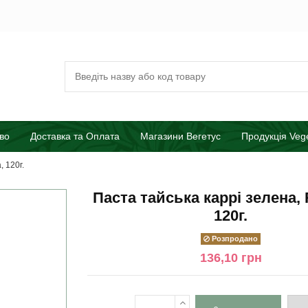
во
Доставка та Оплата
Магазини Вегетус
Продукція Veg
, 120г.
Паста тайська каррі зелена, 
120г.
Розпродано
136,10 грн