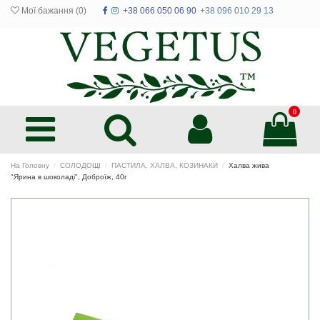
Мої бажання (
0
)
+38 066 050 06 90
+38 096 010 29 13
0
На Головну
СОЛОДОЩІ
ПАСТИЛА, ХАЛВА, КОЗИНАКИ
Халва жива
"Ярина в шоколаді", Доброїж, 40г