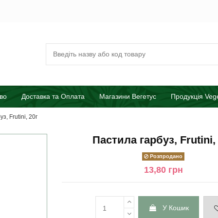
во
Доставка та Оплата
Магазини Вегетус
Продукція Veg
з, Frutini, 20г
Пастила гарбуз, Frutini,
Розпродано
13,80 грн
У Кошик