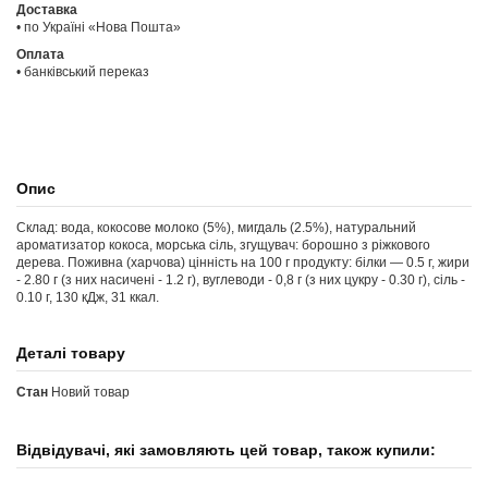
Доставка
• по Україні «Нова Пошта»
Оплата
• банківський переказ
Опис
Склад: вода, кокосове молоко (5%), мигдаль (2.5%), натуральний
ароматизатор кокоса, морська сіль, згущувач: борошно з ріжкового
дерева. Поживна (харчова) цінність на 100 г продукту: білки — 0.5 г, жири
- 2.80 г (з них насичені - 1.2 г), вуглеводи - 0,8 г (з них цукру - 0.30 г), сіль -
0.10 г, 130 кДж, 31 ккал.
Деталі товару
Стан
Новий товар
Відвідувачі, які замовляють цей товар, також купили: