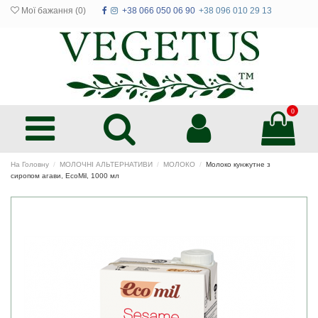
Мої бажання (
0
)
+38 066 050 06 90
+38 096 010 29 13
0
На Головну
МОЛОЧНІ АЛЬТЕРНАТИВИ
МОЛОКО
Молоко кунжутне з
сиропом агави, EcoMil, 1000 мл