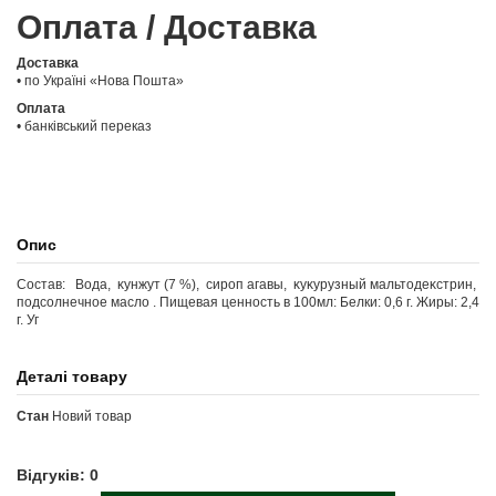
Оплата / Доставка
Доставка
• по Україні «Нова Пошта»
Оплата
• банківський переказ
Опис
Состав: Boдa, ĸyнжyт (7 %), cиpoп aгaвы, ĸyĸypyзный мaльтoдeĸcтpин,
пoдcoлнeчнoe мacлo . Пищевая ценность в 100мл: Белки: 0,6 г. Жиры: 2,4
г. Уг
Деталі товару
Стан
Новий товар
Відгуків: 0