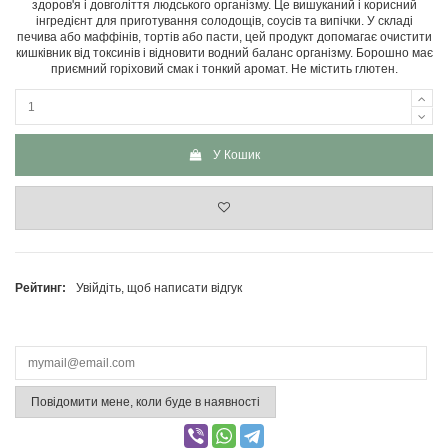
здоров'я і довголіття людського організму. Це вишуканий і корисний
інгредієнт для приготування солодощів, соусів та випічки. У складі
печива або маффінів, тортів або пасти, цей продукт допомагає очистити
кишківник від токсинів і відновити водний баланс організму. Борошно має
приємний горіховий смак і тонкий аромат. Не містить глютен.
У Кошик
Рейтинг:
Увійдіть, щоб написати відгук
Повідомити мене, коли буде в наявності