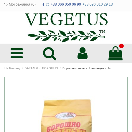
Мої бажання (
0
)
+38 066 050 06 90
+38 096 010 29 13
0
На Головну
БАКАЛІЯ
БОРОШНО
Борошно спельти, Наш акцент, 1кг