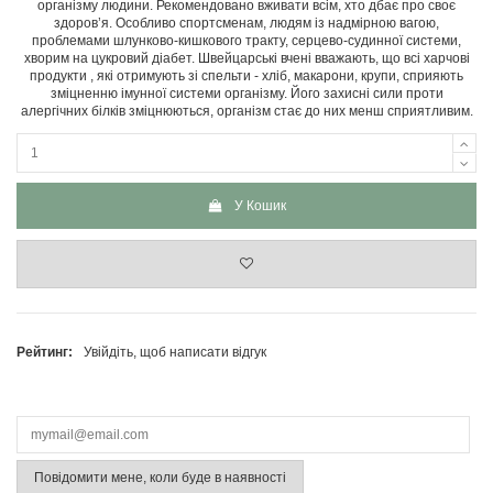
організму людини. Рекомендовано вживати всім, хто дбає про своє
здоров’я. Особливо спортсменам, людям із надмірною вагою,
проблемами шлунково-кишкового тракту, серцево-судинної системи,
хворим на цукровий діабет. Швейцарські вчені вважають, що всі харчові
продукти , які отримують зі спельти - хліб, макарони, крупи, сприяють
зміцненню імунної системи організму. Його захисні сили проти
алергічних білків зміцнюються, організм стає до них менш сприятливим.
У Кошик
Рейтинг:
Увійдіть, щоб написати відгук
Повідомити мене, коли буде в наявності