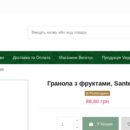
во
Доставка та Оплата
Магазини Вегетус
Продукція Veg
50г
Гранола з фруктами, Sante
Розпродано
88,60 грн
У Кошик