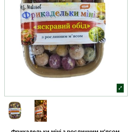
Фрикадельки міні з рослинним м'ясом,