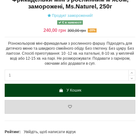
заморожені, Ms.Naturel, 250г
Продукт заморожений!
Є в наявності
240,00 грн
300,00 грн
-20%
Різнокольорові міні-фрикадельки з рослинного фаршу. Підходять для
дитячого меню та швидкого сімейного обіду. Без глютену. Без цукру. Без
лактози. Спосіб приготування: 10 -12 хв. на пательні, 8-10 хв. у киплячій
воді або 12-15 хв. на парі. Не розморожувати. Подавати з гарніром,
овочами або додавати в суп.
У Кошик
Рейтинг:
Увійдіть, щоб написати відгук