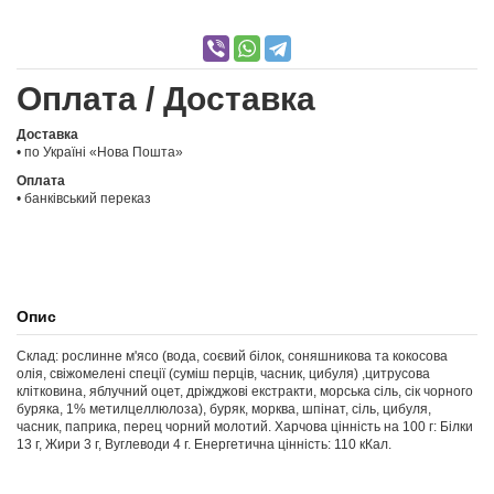
Оплата / Доставка
Доставка
• по Україні «Нова Пошта»
Оплата
• банківський переказ
Опис
Склад: рослинне м'ясо (вода, соєвий білок, соняшникова та кокосова
олія, свіжомелені спеції (суміш перців, часник, цибуля) ,цитрусова
клітковина, яблучний оцет, дріжджові екстракти, морська сіль, сік чорного
буряка, 1% метилцеллюлоза), буряк, морква, шпінат, сіль, цибуля,
часник, паприка, перец чорний молотий. Харчова цінність на 100 г: Білки
13 г, Жири 3 г, Вуглеводи 4 г. Енергетична цінність: 110 кКал.