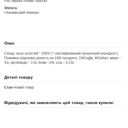
• по Україні «Нова Пошта»
Оплата
• банківський переказ
Опис
Склад: льон золотий * 100% (* сертифікований органічний інгредієнт).
Поживна (харчова) цінність на 100г продукту: 1901кДж, 461кКал, жири –
31г, вуглеводи – 2,0г, білки –24г, сіль – 0,15г.
Деталі товару
Стан
Новий товар
Відвідувачі, які замовляють цей товар, також купили: