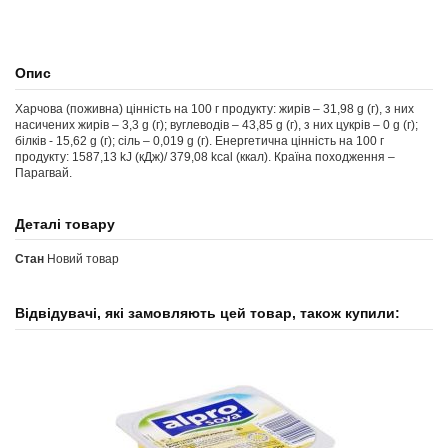
Опис
Харчова (поживна) цінність на 100 г продукту: жирів – 31,98 g (г), з них
насичених жирів – 3,3 g (г); вуглеводів – 43,85 g (г), з них цукрів – 0 g (г);
білків - 15,62 g (г); сіль – 0,019 g (г). Енергетична цінність на 100 г
продукту: 1587,13 kJ (кДж)/ 379,08 kcal (ккал). Країна походження –
Парагвай.
Деталі товару
Стан
Новий товар
Відвідувачі, які замовляють цей товар, також купили: