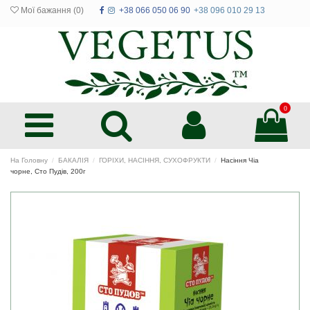
Мої бажання (
0
)
+38 066 050 06 90
+38 096 010 29 13
0
На Головну
БАКАЛІЯ
ГОРІХИ, НАСІННЯ, СУХОФРУКТИ
Насіння Чіа
чорне, Сто Пудів, 200г