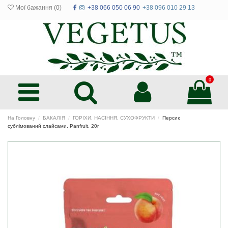
Мої бажання (
0
)
+38 066 050 06 90
+38 096 010 29 13
0
На Головну
БАКАЛІЯ
ГОРІХИ, НАСІННЯ, СУХОФРУКТИ
Персик
сублімований слайсами, Panfruit, 20г