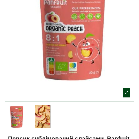
Персик сублімований слайсами, Panfruit,