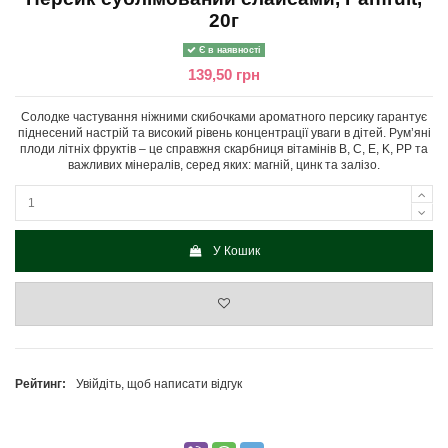
20г
Є в наявності
139,50 грн
Солодке частування ніжними скибочками ароматного персику гарантує
піднесений настрій та високий рівень концентрації уваги в дітей. Рум’яні
плоди літніх фруктів – це справжня скарбниця вітамінів B, C, E, K, PP та
важливих мінералів, серед яких: магній, цинк та залізо.
У Кошик
Рейтинг:
Увійдіть, щоб написати відгук