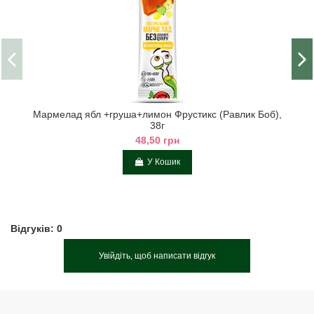
Мармелад ябл +груша+лимон Фрустикс (Равлик Боб),
38г
48,50 грн
У Кошик
Відгуків: 0
Увійдіть, щоб написати відгук