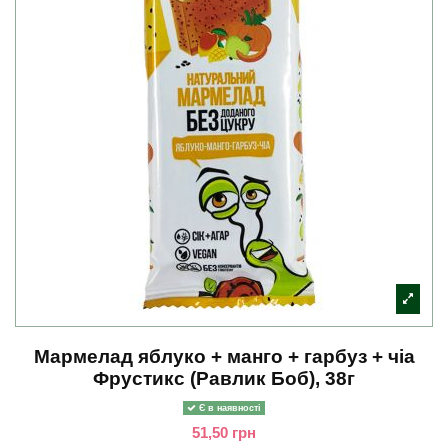
Мармелад яблуко + манго + гарбуз + чіа
Фрустикс (Равлик Боб), 38г
Є в наявності
51,50 грн