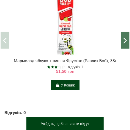
Мармелад яблуко + вишня Фрустікс (Равлик Боб), 38г
відгуків: 1
51,50 грн
У Кошик
Відгуків: 0
Увійдіть, щоб написати відгук