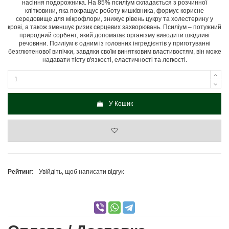
насіння подорожника. На 85% псиліум складається з розчинної
клітковини, яка покращує роботу кишківника, формує корисне
середовище для мікрофлори, знижує рівень цукру та холестерину у
крові, а також зменшує ризик серцевих захворювань. Псиліум – потужний
природний сорбент, який допомагає організму виводити шкідливі
речовини. Псиліум є одним із головних інгредієнтів у приготуванні
безглютенової випічки, завдяки своїм винятковим властивостям, він може
надавати тісту в'язкості, еластичності та легкості.
У Кошик
Рейтинг:
Увійдіть, щоб написати відгук