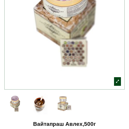
Вайтапраш Авлех,500г