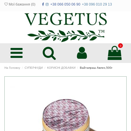
Мої бажання (
0
)
+38 066 050 06 90
+38 096 010 29 13
0
На Головну
СУПЕРФУДИ
КОРИСНІ ДОБАВКИ
Вайтапраш Авлех,500г