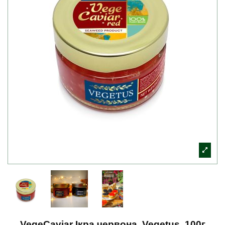
VegeCaviar Ікра червона, Vegetus, 100г