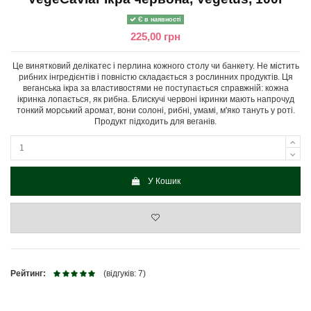
Є в наявності
225,00 грн
Це винятковий делікатес і перлина кожного столу чи банкету. Не містить
рибних інгредієнтів і повністю складається з рослинних продуктів. Ця
веганська ікра за властивостями не поступається справжній: кожна
ікринка лопається, як рибна. Блискучі червоні ікринки мають напрочуд
тонкий морський аромат, вони солоні, рибні, умамі, м'яко тануть у роті.
Продукт підходить для веганів.
У Кошик
Рейтинг:
(відгуків: 7)