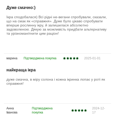
Дуже смачно:)
Ікра сподобалася) Всі рідні не-вегани спробували, сказали,
що на смак як «справжня». Дуже було цікаво спробувати
вперше рослинну ікру, й залишилася абсолютно
задоволеною. Дякую за можливість придбати альтернативу
та урізноманітнити цим раціон!
марина
Підтверджена покупка
2025-01-01
найкраща ікра
дуже смачна, в міру солона і кожна ікринка лопає у роті як
справжня!
Анна
Підтверджена
2024-12-
Іванова
покупка
17