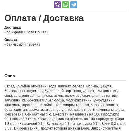
Оплата / Доставка
Доставка
• по Україні «Нова Пошта»
Оплата
• банківський переказ
Опис
Склад: бульйон овочевий (вода, шпинат, селера, морква, цибуля,
білокачанна капуста, цибуля-порей, картопля, часник, оливкова олія,
сіль), сіль, олія соняшникова, цукор, гелеутворювач: альгінат натрію,
загусники: карбоксиметилцелюлоза, модифікований кукурудзяний
крохмаль, карагенан, стабілізатор: хлорид кальцію, барвник: аннато,
бета-каротин, ароматизатори, регулятор кислотності: лимонна кислота,
консервант: бензоат натрію. Енергетична цінність на 100 г продукту:
99,1 кДж /23,7 кКал. Харчова (поживна) цінність на 100 г продукту: Жири
1,3 г, з них насичені 0,1 г; Вуглеводи 2,7 г, з них цукри 0,7 г; Білки 0,3 г; сіль
3,5 г . Використання: Продукт готовий до вживання. Використовується