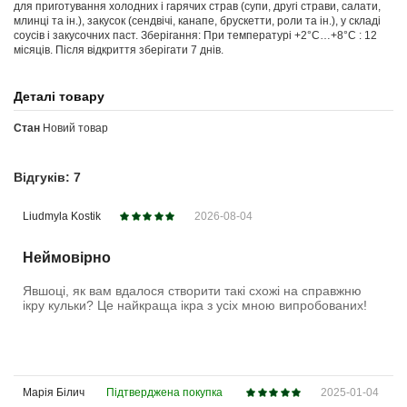
для приготування холодних і гарячих страв (супи, другі страви, салати,
млинці та ін.), закусок (сендвічі, канапе, брускетти, роли та ін.), у складі
соусів і закусочних паст. Зберігання: При температурі +2°C…+8°C : 12
місяців. Після відкриття зберігати 7 днів.
Деталі товару
Стан
Новий товар
Відгуків: 7
Liudmyla Kostik
2026-08-04
Неймовірно
Явшоці, як вам вдалося створити такі схожі на справжню
ікру кульки? Це найкраща ікра з усіх мною випробованих!
Марія Білич
Підтверджена покупка
2025-01-04