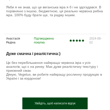
Якби я не знав, що це веганська ікра я б і не здогадався. В
порівнянні з іншою, бюджетною, ця реально червона рибна
ікра. 100% буду брати ще, та раджу іншим.
Анастасія
Підтверджена
2024-08-
Редіна
покупка
02
Дуже смачна і реалістична:)
Це без перебільшення найкраща червона ікра з усіх
аналогів, що є на ринку. Має дуже реалістичну текстуру і
приємний смак.
Дякую, Vegetus, ви робите найкращу рослинну продукцію в
Україні і за кордоном!
Увійдіть, щоб написати відгук