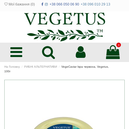
Мої бажання (
0
)
+38 066 050 06 90
+38 096 010 29 13
0
На Головну
РИБНІ АЛЬТЕРНАТИВИ
VegeCaviar Ікра червона, Vegetus,
100г