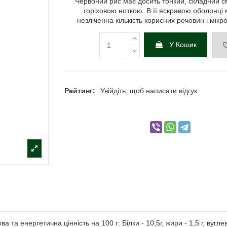
Червоний рис має досить тонкий, складний с
горіховою ноткою. В її яскравою оболонці 
незліченна кількість корисних речовин і мікр
У Кошик
Рейтинг:
Увійдіть, щоб написати відгук
енергетична цінність на 100 г: Білки - 10,5г, жири - 1,5 г, вуглевод