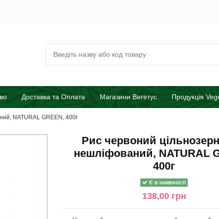
во
Доставка та Оплата
Магазини Вегетус
Продукція Veg
аний, NATURAL GREEN, 400г
Рис червоний цільнозер
нешліфований, NATURAL 
400г
Є в наявності
138,00 грн