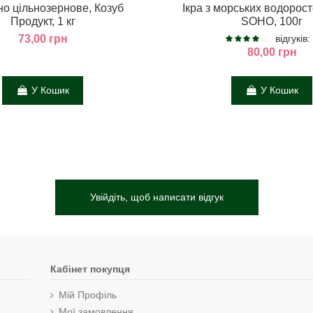
о цільнозернове, Козуб
Ікра з морських водорост
Продукт, 1 кг
SOHO, 100г
73,00 грн
відгуків:
80,00 грн
У Кошик
У Кошик
Увійдіть, щоб написати відгук
Кабінет покупця
Мій Профіль
Мої замовлення