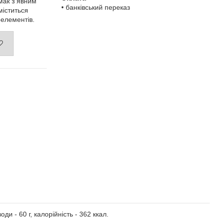
мак з явним
• банківський переказ
міститься
оелементів.
и - 60 г, калорійність - 362 ккал.