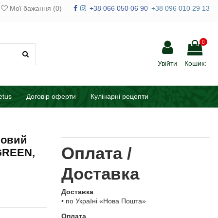
Мої бажання (
0
)
+38 066 050 06 90
+38 096 010 29 13
0
Увійти
Кошик:
etus
Договір оферти
Кулінарні рецепти
новий
Оплата /
GREEN,
Доставка
Доставка
• по Україні «Нова Пошта»
Оплата