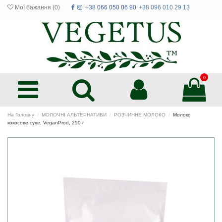
Мої бажання (
0
)
+38 066 050 06 90
+38 096 010 29 13
0
На Головну
МОЛОЧНІ АЛЬТЕРНАТИВИ
РОЗЧИННЕ МОЛОКО
Молоко
кокосове сухе, VeganProd, 250 г