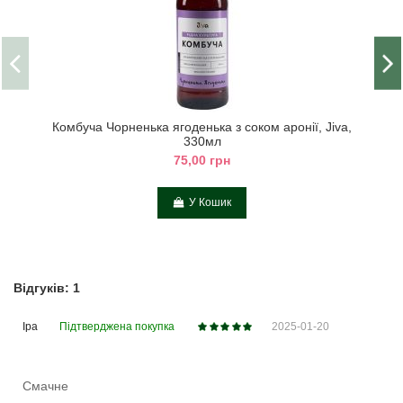
Комбуча Чорненька ягоденька з соком аронії, Jiva,
330мл
75,00 грн
У Кошик
Відгуків: 1
Іра
Підтверджена покупка
2025-01-20
Смачне