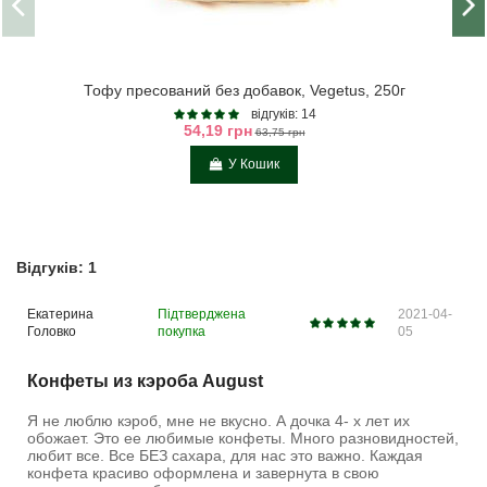
Тофу пресований без добавок, Vegetus, 250г
відгуків: 14
54,19 грн
63,75 грн
У Кошик
Відгуків: 1
Екатерина
Підтверджена
2021-04-
Головко
покупка
05
Конфеты из кэроба August
Я не люблю кэроб, мне не вкусно. А дочка 4- х лет их
обожает. Это ее любимые конфеты. Много разновидностей,
любит все. Все БЕЗ сахара, для нас это важно. Каждая
конфета красиво оформлена и завернута в свою