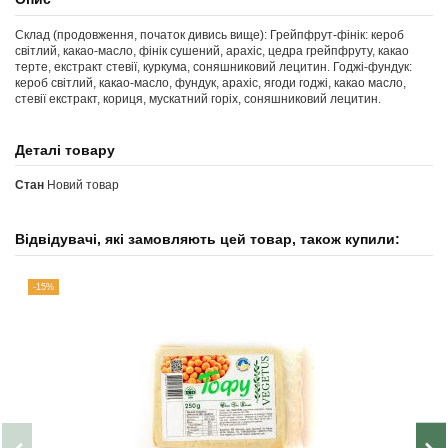
Склад (продовження, початок дивись вище): Грейпфрут-фінік: кероб
світлий, какао-масло, фінік сушений, арахіс, цедра грейпфруту, какао
терте, екстракт стевії, куркума, соняшниковий лецитин. Годжі-фундук:
кероб світлий, какао-масло, фундук, арахіс, ягоди годжі, какао масло,
стевії екстракт, кориця, мускатний горіх, соняшниковий лецитин.
Деталі товару
Стан
Новий товар
Відвідувачі, які замовляють цей товар, також купили:
-15%