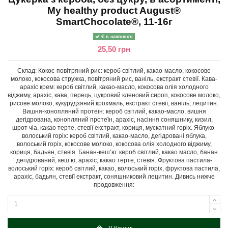
My healthy product August®
SmartChocolate®, 11-16г
Є в наявності
25,50 грн
Склад: Кокос-повітряний рис: кероб світлий, какао-масло, кокосове
молоко, кокосова стружка, повітряний рис, ваніль, екстракт стевії. Кава-
арахіс крем: кероб світлий, какао-масло, кокосова олія холодного
віджиму, арахіс, кава, перець, цукровий кленовий сироп, кокосове молоко,
рисове молоко, кукурудзяний крохмаль, екстракт стевії, ваніль, лецитин.
Вишня-конопляний протеїн: кероб світлий, какао-масло, вишня
дегідрована, конопляний протеїн, арахіс, насіння соняшнику, кизил,
шрот чіа, какао терте, стевії екстракт, кориця, мускатний горіх. Яблуко-
волоський горіх: кероб світлий, какао-масло, дегідровані яблука,
волоський горіх, кокосове молоко, кокосова олія холодного віджиму,
кориця, бадьян, стевія. Банан-кеш’ю: кероб світлий, какао масло, банан
дегідрований, кеш’ю, арахіс, какао терте, стевія. Фруктова пастила-
волоський горіх: кероб світлий, какао, волоський горіх, фруктова пастила,
арахіс, бадьян, стевії екстракт, соняшниковий лецитин. Дивись нижче
продовження: