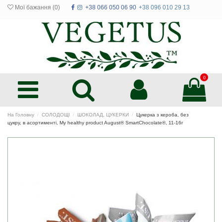
Мої бажання (
0
)
+38 066 050 06 90
+38 096 010 29 13
0
На Головну
СОЛОДОЩІ
ШОКОЛАД, ЦУКЕРКИ
Цукерка з кероба, без
цукру, в асортименті, My healthy product August® SmartChocolate®, 11-16г