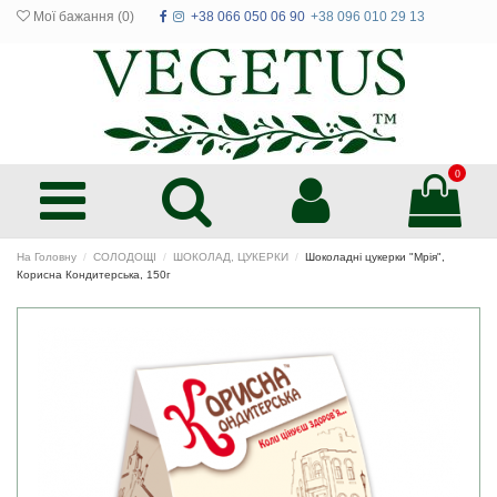
Мої бажання (
0
)
+38 066 050 06 90
+38 096 010 29 13
0
На Головну
СОЛОДОЩІ
ШОКОЛАД, ЦУКЕРКИ
Шоколадні цукерки "Мрія",
Корисна Кондитерська, 150г