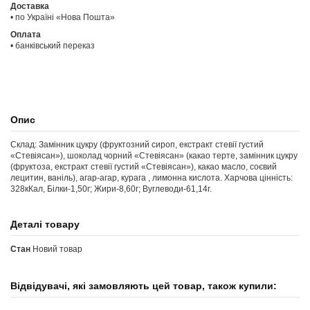
Доставка
• по Україні «Нова Пошта»
Оплата
• банківський переказ
Опис
Склад: Замінник цукру (фруктозний сироп, екстракт стевії густий
«Стевіясан»), шоколад чорний «Стевіясан» (какао терте, замінник цукру
(фруктоза, екстракт стевії густий «Стевіясан»), какао масло, соєвий
лецитин, ваніль), агар-агар, курага , лимонна кислота. Харчова цінність:
328кКал, Білки-1,50г; Жири-8,60г; Вуглеводи-61,14г.
Деталі товару
Стан
Новий товар
Відвідувачі, які замовляють цей товар, також купили: