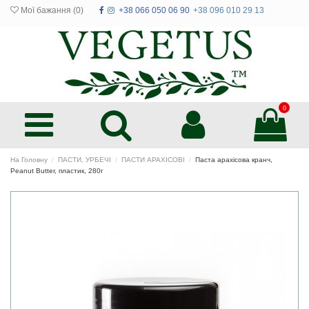
Мої бажання (
0
)
+38 066 050 06 90
+38 096 010 29 13
0
На Головну
ПАСТИ, УРБЕЧІ
ПАСТИ АРАХІСОВІ
Паста арахісова кранч,
Peanut Butter, пластик, 280г