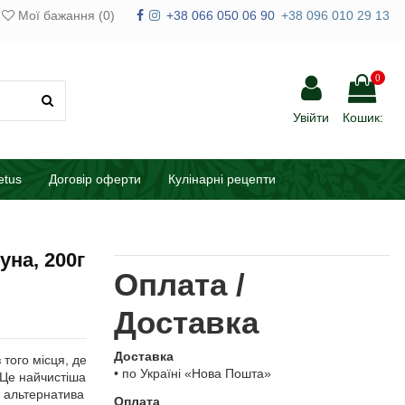
Мої бажання (
0
)
+38 066 050 06 90
+38 096 010 29 13
0
Увійти
Кошик:
etus
Договір оферти
Кулінарні рецепти
уна, 200г
Оплата /
Доставка
Доставка
 того місця, де
• по Україні «Нова Пошта»
 Це найчистіша
а альтернатива
Оплата