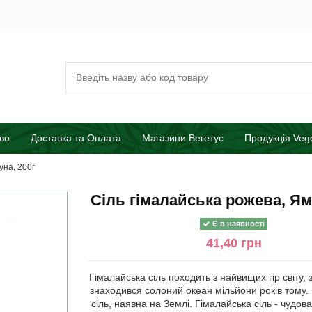
во
Доставка та Оплата
Магазини Вегетус
Продукція Veg
уна, 200г
Сіль гімалайська рожева, Ям
Є в наявності
41,40 грн
Гімалайська сіль походить з найвищих гір світу, з
знаходився солоний океан мільйони років тому.
сіль, наявна на Землі. Гімалайська сіль - чудов