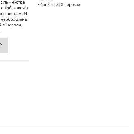
сіль - екстра
• банківський переказ
х відбілювачів
ньо чиста + 84
а необроблена
84 мінерали,
.