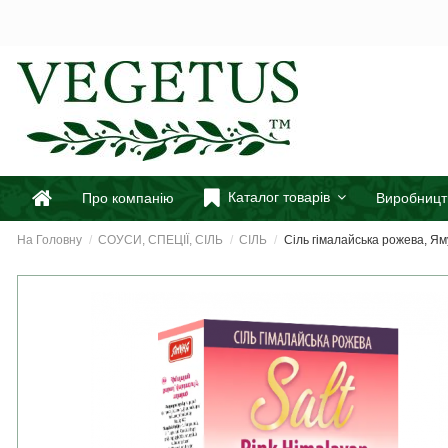
Каталог товарів
Про компанію
Виробницт
На Головну
СОУСИ, СПЕЦІЇ, СІЛЬ
СІЛЬ
Сіль гімалайська рожева, Ям