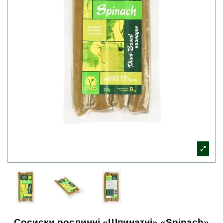
Сосиски рослинні «Шпинатні» «Spinach»