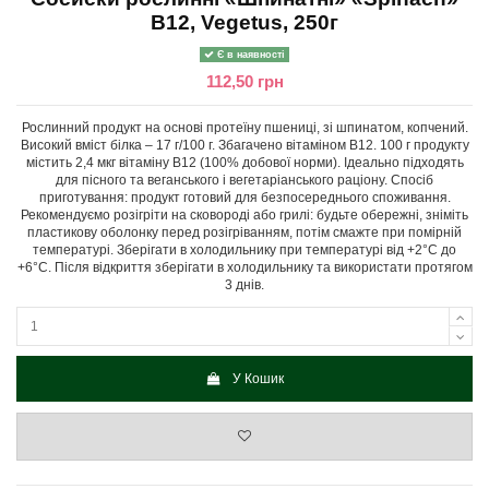
В12, Vegetus, 250г
Є в наявності
112,50 грн
Рослинний продукт на основі протеїну пшениці, зі шпинатом, копчений.
Високий вміст білка – 17 г/100 г. Збагачено вітаміном В12. 100 г продукту
містить 2,4 мкг вітаміну В12 (100% добової норми). Ідеально підходять
для пісного та веганського і вегетаріанського раціону. Спосіб
приготування: продукт готовий для безпосереднього споживання.
Рекомендуємо розігріти на сковороді або грилі: будьте обережні, зніміть
пластикову оболонку перед розігріванням, потім смажте при помірній
температурі. Зберігати в холодильнику при температурі від +2°С до
+6°С. Після відкриття зберігати в холодильнику та використати протягом
3 днів.
У Кошик