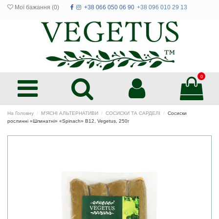
Мої бажання (
0
)
+38 066 050 06 90
+38 096 010 29 13
0
На Головну
М'ЯСНІ АЛЬТЕРНАТИВИ
СОСИСКИ ТА САРДЕЛІ
Сосиски
рослинні «Шпинатні» «Spinach» В12, Vegetus, 250г