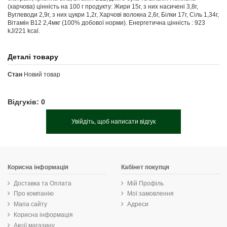
(харчова) цінність на 100 г продукту: Жири 15г, з них насичені 3,8г,
Вуглеводи 2,9г, з них цукри 1,2г, Харчові волокна 2,6г, Білки 17г, Сіль 1,34г,
Вітамін В12 2,4мкг (100% добової норми). Енергетична цінність : 923
kJ/221 kcal.
Деталі товару
Стан
Новий товар
Відгуків: 0
Увійдіть, щоб написати відгук
Корисна інформація
Кабінет покупця
Доставка та Оплата
Мій Профіль
Про компанію
Мої замовлення
Мапа сайту
Адреси
Корисна інформація
Акції магазину