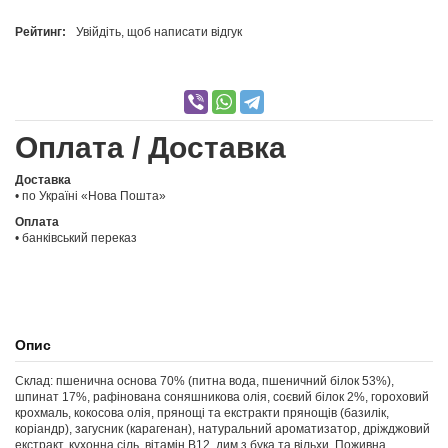
Рейтинг:
Увійдіть, щоб написати відгук
Оплата / Доставка
Доставка
• по Україні «Нова Пошта»
Оплата
• банківський переказ
Опис
Склад: пшенична основа 70% (питна вода, пшеничний білок 53%),
шпинат 17%, рафінована соняшникова олія, соєвий білок 2%, гороховий
крохмаль, кокосова олія, прянощі та екстракти прянощів (базилік,
коріандр), загусник (карагенан), натуральний ароматизатор, дріжджовий
екстракт, кухонна сіль, вітамін В12, дим з бука та вільхи. Поживна