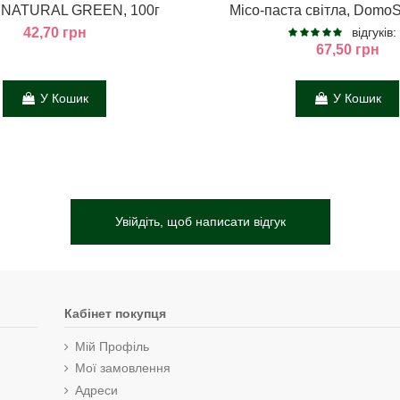
, NATURAL GREEN, 100г
Місо-паста світла, DomoS
42,70 грн
відгуків:
67,50 грн
У Кошик
У Кошик
Увійдіть, щоб написати відгук
Кабінет покупця
Мій Профіль
Мої замовлення
Адреси