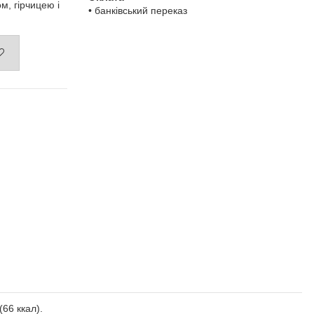
м, гірчицею і
• банківський переказ
(66 ккал).