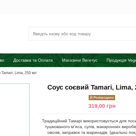
во
Доставка та Оплата
Магазини Вегетус
Продукція Veg
 Tamari, Lima, 250 мл
Соус соєвий Tamari, Lima,
Розпродано
319,00 грн
Традиційний Тамарі використовується для пос
тушкованого м'яса, супів, макаронних виробі
овочів, заправок та маринадів. Ідеально поє