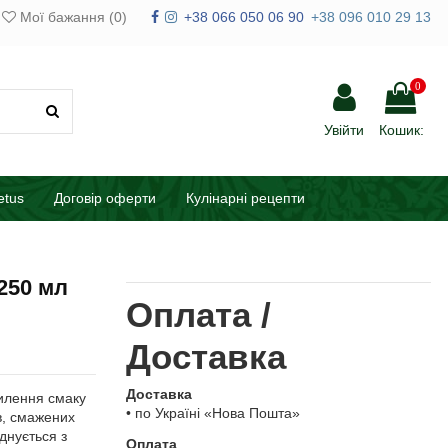
Мої бажання (
0
)
+38 066 050 06 90
+38 096 010 29 13
0
Увійти
Кошик:
etus
Договір оферти
Кулінарні рецепти
 250 мл
Оплата /
Доставка
Доставка
илення смаку
• по Україні «Нова Пошта»
в, смажених
днується з
Оплата