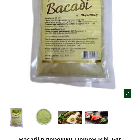
Васабі в порошку, DomoSushi, 50г