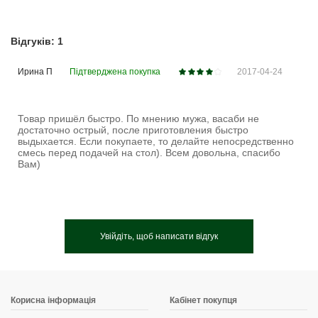
Відгуків: 1
Ирина П
Підтверджена покупка
2017-04-24
Товар пришёл быстро. По мнению мужа, васаби не
достаточно острый, после приготовления быстро
выдыхается. Если покупаете, то делайте непосредственно
смесь перед подачей на стол). Всем довольна, спасибо
Вам)
Увійдіть, щоб написати відгук
Корисна інформація
Кабінет покупця