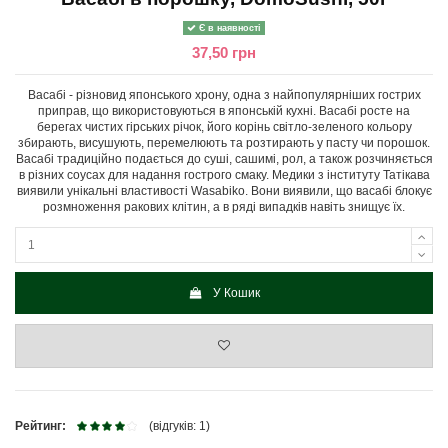
Є в наявності
37,50 грн
Васабі - різновид японського хрону, одна з найпопулярніших гострих
приправ, що використовуються в японській кухні. Васабі росте на
берегах чистих гірських річок, його корінь світло-зеленого кольору
збирають, висушують, перемелюють та розтирають у пасту чи порошок.
Васабі традиційно подається до суші, сашимі, рол, а також розчиняється
в різних соусах для надання гострого смаку. Медики з інституту Татікава
виявили унікальні властивості Wasabiko. Вони виявили, що васабі блокує
розмноження ракових клітин, а в ряді випадків навіть знищує їх.
У Кошик
Рейтинг:
(відгуків: 1)