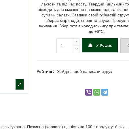
лактози та під час посту. Твердий (щільний) т
підходить для смаження на сковороді, запіканн
супи чи салати. Завдяки своїй губчастій структ
вбирає маринади, спеції та соуси. Продукт 
вживання. Зберігати в холодильнику при темпер
до +6°С.
У Кошик
Рейтинг:
Увійдіть, щоб написати відгук
іль кухонна. Поживна (харчова) цінність на 100 г продукту: білки – 18,