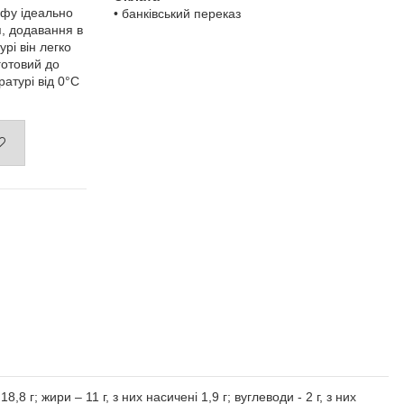
офу ідеально
• банківський переказ
я, додавання в
урі він легко
готовий до
атурі від 0°С
8 г; жири – 11 г, з них насичені 1,9 г; вуглеводи - 2 г, з них