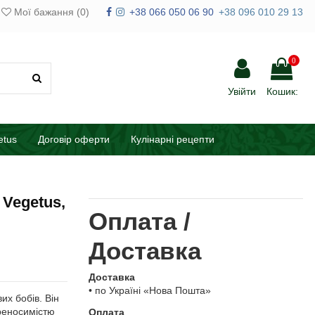
Мої бажання (
0
)
+38 066 050 06 90
+38 096 010 29 13
0
Увійти
Кошик:
etus
Договір оферти
Кулінарні рецепти
Vegetus,
Оплата /
Доставка
Доставка
• по Україні «Нова Пошта»
их бобів. Він
ереносимістю
Оплата