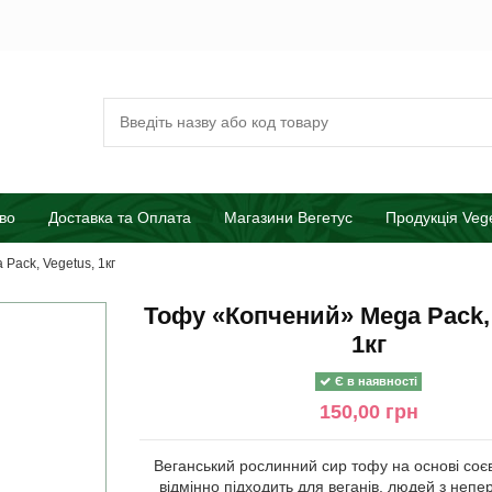
во
Доставка та Оплата
Магазини Вегетус
Продукція Veg
Pack, Vegetus, 1кг
Тофу «Копчений» Mega Pack, 
1кг
Є в наявності
150,00 грн
Веганський рослинний сир тофу на основі соєв
відмінно підходить для веганів, людей з неп