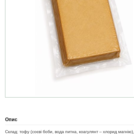
Опис
Склад: тофу (соєві боби, вода питна, коагулянт – хлорид магнію), с