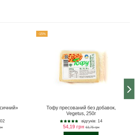
-15%
асичний»
Тофу пресований без добавок,
Vegetus, 250г
102
відгуків: 14
54,19 грн
рн
63,75 грн