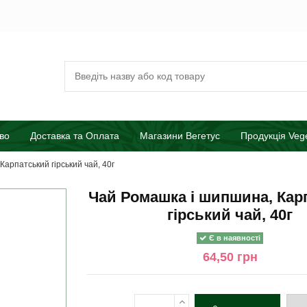
во
Доставка та Оплата
Магазини Вегетус
Продукція Veg
арпатський гірський чай, 40г
Чай Ромашка і шипшина, Кар
гірський чай, 40г
Є в наявності
64,50 грн