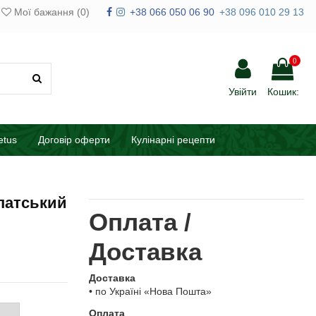
Мої бажання (
0
)
+38 066 050 06 90
+38 096 010 29 13
0
Увійти
Кошик:
etus
Договір оферти
Кулінарні рецепти
патський
Оплата /
Доставка
Доставка
• по Україні «Нова Пошта»
Оплата