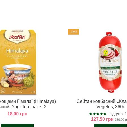
-15%
нощами Гімалаї (Himalaya)
Сейтан ковбасний «Кл
чний, Yogi Tea, пакет 2г
Vegetus, 360г
18,00 грн
відгуків: 
127,50 грн
150,00 г