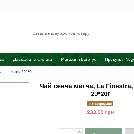
во
Доставка та Оплата
Магазини Вегетус
Продукція Veg
tra, пакетик, 20*20г
Чай сенча матча, La Finestra,
20*20г
Розпродано
233,00 грн