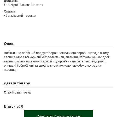
Доставка
• по Україні «Нова Пошта»
Оплата
• банківський переказ
Опис
Висівки - це побічний продукт борошномельного виробництва, в якому
залишаються всі корисні мікроелементи, вітаміни, клітковина і зародок
зерна. Висівки пшеничні харчові «Здоров'я» - це ретельно відібрані,
очищені і оброблені за спеціальною технологією оболонки зерна
пшениці.
Деталі товару
Стан
Новий товар
Відгуків: 0
Увійдіть, щоб написати відгук