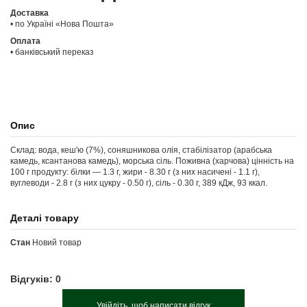
Доставка
• по Україні «Нова Пошта»
Оплата
• банківський переказ
Опис
Склад: вода, кеш'ю (7%), соняшникова олія, стабілізатор (арабська
камедь, ксантанова камедь), морська сіль. Поживна (харчова) цінність на
100 г продукту: білки — 1.3 г, жири - 8.30 г (з них насичені - 1.1 г),
вуглеводи - 2.8 г (з них цукру - 0.50 г), сіль - 0.30 г, 389 кДж, 93 ккал.
Деталі товару
Стан
Новий товар
Відгуків: 0
Увійдіть, щоб написати відгук