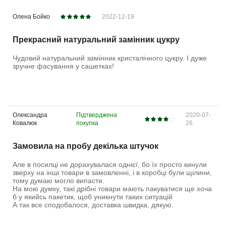
Олена Бойко
2022-12-19
Прекрасний натуральний замінник цукру
Чудовий натуральний замінник кристалічного цукру. І дуже
зручне фасування у сашетках!
Олександра
Підтверджена
2020-07-
Ковалюк
покупка
26
Замовила на пробу декілька штучок
Але в посилці не дорахувалася однієї, бо їх просто кинули
зверху на інші товари в замовленні, і в коробці були щілини,
тому думаю могло випасти.
На мою думку, такі дрібні товари мають пакуватися ще хоча
б у якийсь пакетик, щоб уникнути таких ситуацій
А так все сподобалося, доставка швидка, дякую.