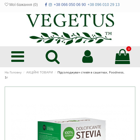
Мої бажання (
0
)
+38 066 050 06 90
+38 096 010 29 13
0
На Головну
АКЦІЙНІ ТОВАРИ
Підсолоджувач стевія в сашетках, Foodness,
1г