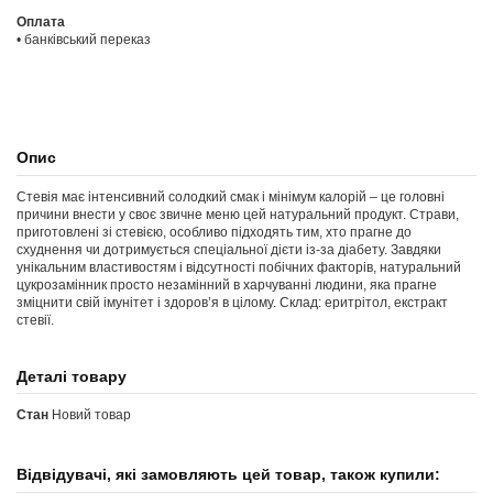
Оплата
• банківський переказ
Опис
Стевія має інтенсивний солодкий смак і мінімум калорій – це головні
причини внести у своє звичне меню цей натуральний продукт. Страви,
приготовлені зі стевією, особливо підходять тим, хто прагне до
схуднення чи дотримується спеціальної дієти із-за діабету. Завдяки
унікальним властивостям і відсутності побічних факторів, натуральний
цукрозамінник просто незамінний в харчуванні людини, яка прагне
зміцнити свій імунітет і здоров’я в цілому. Склад: еритрітол, екстракт
стевії.
Деталі товару
Стан
Новий товар
Відвідувачі, які замовляють цей товар, також купили: