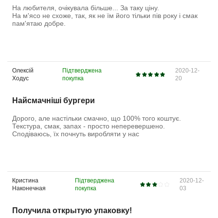
На любителя, очікувала більше... За таку ціну.
На м'ясо не схоже, так, як не їм його тільки пів року і смак
пам'ятаю добре.
Олексій
Підтверджена
2020-12-
Ходус
покупка
20
Найсмачніші бургери
Дорого, але настільки смачно, що 100% того коштує.
Текстура, смак, запах - просто неперевершено.
Сподіваюсь, їх почнуть виробляти у нас
Кристина
Підтверджена
2020-12-
Наконечная
покупка
03
Получила открытую упаковку!