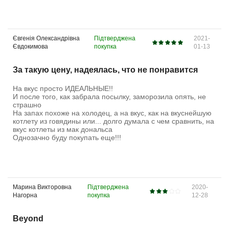
Євгенія Олександрівна
Підтверджена
2021-
Євдокимова
покупка
01-13
За такую цену, надеялась, что не понравится
На вкус просто ИДЕАЛЬНЫЕ!!
И после того, как забрала посылку, заморозила опять, не
страшно
На запах похоже на холодец, а на вкус, как на вкуснейшую
котлету из говядины или... долго думала с чем сравнить, на
вкус котлеты из мак дональса
Однозачно буду покупать еще!!!
Марина Викторовна
Підтверджена
2020-
Нагорна
покупка
12-28
Beyond