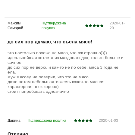
Максим
Підтверджена
2020-01-
Саморай
покупка
20
до сих пор думаю, что съела мясо!
это настолько похоже на мясо, что аж страшно))))
идеальнейшая котлета из макдональдса, только больше и
сочнее
до сих пор не верю, и как-то не по себе, мяса 3 года не
ела.
муж мясоед не поверил, что это не мясо.
даже потом небольшая тяжесть какая-то мясная
характерная. шок короче)
стоит попробовать однозначно
Дарина
Підтверджена покупка
2020-01-03
Отлично