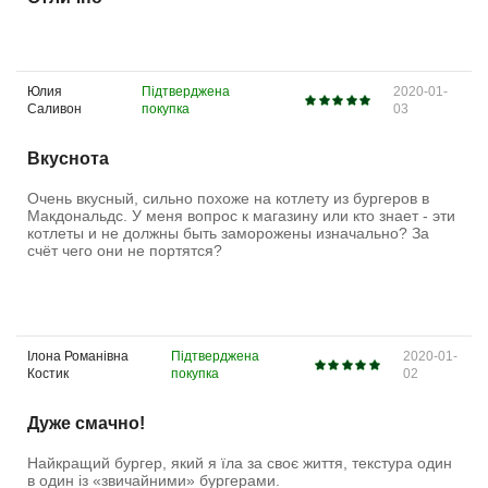
Юлия
Підтверджена
2020-01-
Саливон
покупка
03
Вкуснота
Очень вкусный, сильно похоже на котлету из бургеров в
Макдональдс. У меня вопрос к магазину или кто знает - эти
котлеты и не должны быть заморожены изначально? За
счёт чего они не портятся?
Ілона Романівна
Підтверджена
2020-01-
Костик
покупка
02
Дуже смачно!
Найкращий бургер, який я їла за своє життя, текстура один
в один із «звичайними» бургерами.