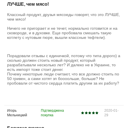
ЛУЧШЕ, чем мясо!
Классный продукт, друзья мясоеды говорят, что это ЛУЧШЕ,
чем мясо!
Ничего не пригорает и не течет, нормально готовится и на
сковороде, и в духовке. Еще пробовала смешать такую
котлету с нутовым пюре, вышли классные тефтели).
Порадовали отзывы с единичкой, потому что типа дорого) а
сколько должен стоить новый продукт, который
разрабатывали несколько лет? И далеко не в Украине, то
есть импорт тоже стоит денег.
Почему некоторые люди считают, что все должно стоить по
50 гривен, а сами хотят зп боооольше, больше? Не
пробовали от чистого сердца платить другим за их работу?
Игорь
Підтверджена
2020-01-
Мельницкий
покупка
29