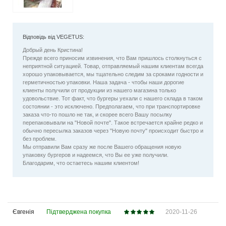
Відповідь від VEGETUS:
Добрый день Кристина!
Прежде всего приносим извинения, что Вам пришлось столкнуться с
неприятной ситуацией. Товар, отправляемый нашим клиентам всегда
хорошо упаковывается, мы тщательно следим за сроками годности и
герметичностью упаковки. Наша задача - чтобы наши дорогие
клиенты получили от продукции из нашего магазина только
удовольствие. Тот факт, что бургеры уехали с нашего склада в таком
состоянии - это исключено. Предполагаем, что при транспортировке
заказа что-то пошло не так, и скорее всего Вашу посылку
перепаковывали на "Новой почте". Такое встречается крайне редко и
обычно пересылка заказов через "Новую почту" происходит быстро и
без проблем.
Мы отправили Вам сразу же после Вашего обращения новую
упаковку бургеров и надеемся, что Вы ее уже получили.
Благодарим, что остаетесь нашим клиентом!
Євгенія
Підтверджена покупка
2020-11-26