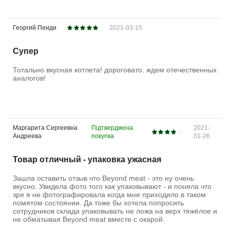
Георгий Пеиди
2021-03-15
Супер
Тотально вкусная котлета! дороговато. ждем отечественных
аналогов!
Маргарита Сергеевна
Підтверджена
2021-
Андреева
покупка
01-26
Товар отличный - упаковка ужасная
Зашла оставить отзыв что Beyond meat - это ну очень
вкусно. Увидела фото того как упаковывают - и поняла что
зря я не фотографировала когда мне приходило в таком
помятом состоянии. Да тоже бы хотела попросить
сотрудников склада упаковывать не ложа на верх тяжёлое и
не обматывая Beyond meat вместе с окарой.