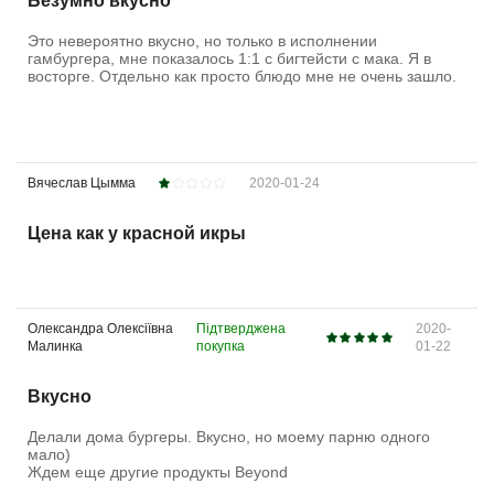
Безумно вкусно
Это невероятно вкусно, но только в исполнении
гамбургера, мне показалось 1:1 с бигтейсти с мака. Я в
восторге. Отдельно как просто блюдо мне не очень зашло.
Вячеслав Цымма
2020-01-24
Цена как у красной икры
Олександра Олексіївна
Підтверджена
2020-
Малинка
покупка
01-22
Вкусно
Делали дома бургеры. Вкусно, но моему парню одного
мало)
Ждем еще другие продукты Beyond