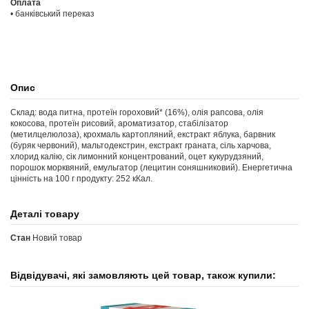
Оплата
• банківський переказ
Опис
Склад: вода питна, протеїн гороховий* (16%), олія рапсова, олія
кокосова, протеїн рисовий, ароматизатор, стабілізатор
(метилцелюлоза), крохмаль картопляний, екстракт яблука, барвник
(буряк червоний), мальтодекстрин, екстракт граната, сіль харчова,
хлорид калію, сік лимонний концентрований, оцет кукурудзяний,
порошок морквяний, емульгатор (лецитин соняшниковий). Енергетична
цінність на 100 г продукту: 252 кКал.
Деталі товару
Стан
Новий товар
Відвідувачі, які замовляють цей товар, також купили: