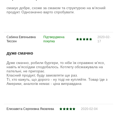
смакує добре, схоже за смаком та структурою на м’ясний
продукт. Однозначно варто спробувати.
Сабина Евгеньевна
Підтверджена
2020-02-
Тиссен
покупка
17
дуже смачно
Дуже смачно, робили бургери, то ніби їж справжнє м'ясо,
навіть м'ясоїдам сподобалось. Котлету обсмажувала на
пательні, не пригорає.
Класний продукт, буду замовляти ще раз.
Ті, хто кажуть, що дорого - ну тоді не купляйте. Товар їде з
Америки, аналогів немає - ціна виправдана
Елизавета Сергеевна Яковлева
2020-02-04