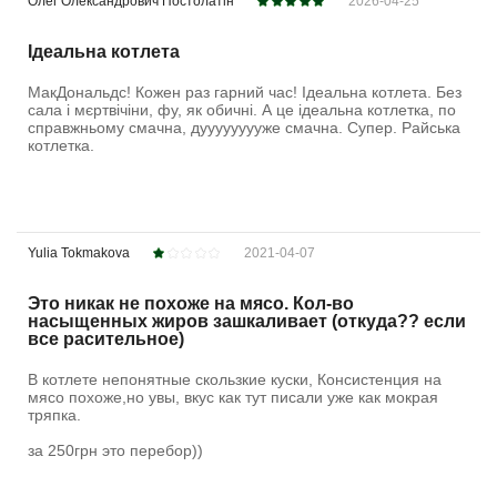
Олег Олександрович Постолатін
2026-04-25
Ідеальна котлета
МакДональдс! Кожен раз гарний час! Ідеальна котлета. Без
сала і мєртвічіни, фу, як обичні. А це ідеальна котлетка, по
справжньому смачна, дууууууууже смачна. Супер. Райська
котлетка.
Yulia Tokmakova
2021-04-07
Это никак не похоже на мясо. Кол-во
насыщенных жиров зашкаливает (откуда?? если
все расительное)
В котлете непонятные скользкие куски, Консистенция на
мясо похоже,но увы, вкус как тут писали уже как мокрая
тряпка.
за 250грн это перебор))