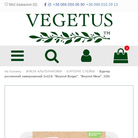
Мої бажання (
0
)
+38 066 050 06 90
+38 096 010 29 13
0
На Головну
М'ЯСНІ АЛЬТЕРНАТИВИ
БУРГЕРИ, СТЕЙКИ
Бургер
рослинний заморожений 2х113г "Beyond Burger", "Beyond Meat", 226г