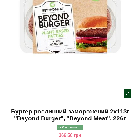
Бургер рослинний заморожений 2х113г
"Beyond Burger", "Beyond Meat", 226г
Є в наявності
366,50 грн