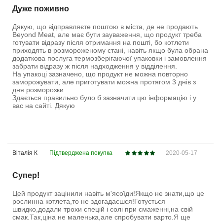
Дуже поживно
Дякую, що відправляєте поштою в міста, де не продають
Beyond Meat, але має бути зауваження, що продукт треба
готувати відразу після отримання на пошті, бо котлети
приходять в розмороженому стані, навіть якщо була обрана
додаткова послуга термозберігаючої упаковки і замовлення
забрати відразу ж після надходження у відділення.
На упакоці зазначено, що продукт не можна повторно
заморожувати, але приготувати можна протягом 3 днів з
дня розморозки.
Здається правильно було б зазначити цю інформацію і у
вас на сайті. Дякую
Вiталiя К
Підтверджена покупка
2020-05-17
Супер!
Цей продукт зацінили навіть м'ясоїди!Якщо не знати,що це
рослинна котлета,то не здогадаєшся!Готується
швидко,додали трохи спецій і солі при смаженні,на свій
смак.Так,ціна не маленька,але спробувати варто.Я ще