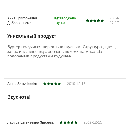
Анна Григорьевна
Підтверджена
2019-
Добровольская
покупка
12-17
Уникальный продукт!
Бургер получился нереально вкусным! Структура , цвет ,
запах и главное вкус ооочень похожи на мясо. За
подобными продуктами будущее.
Alena Shevchenko
2019-12-15
Вкуснота!
Лариса Евгеньевна Зверева
2019-12-15