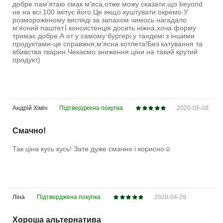
добре пам'ятаю смак м'яса,отже можу сказати,що beyond
не на всі 100 імітує його.Це якщо куштувати окремо.У
розмороженому вигляді за запахом чимось нагадало
м'ясний паштет.І консистенція досить ніжна,хоча форму
тримає добре.А от у самому бургері,у тандемі з іншими
продуктами-це справжня,м'ясна котлета!Без катування та
вбивства тварин.Чекаємо зниження ціни на такий крутий
продукт)
Андрій Хіміч
Підтверджена покупка
2020-05-08
Смачно!
Так ціна кусь кусь! Зате дуже смачно і корисно☺️
Ліна
Підтверджена покупка
2020-04-29
Хороша альтернатива