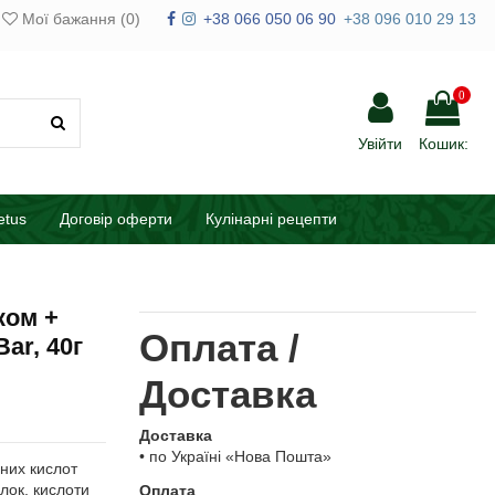
Мої бажання (
0
)
+38 066 050 06 90
+38 096 010 29 13
0
Увійти
Кошик:
etus
Договір оферти
Кулінарні рецепти
ком +
Оплата /
ar, 40г
Доставка
Доставка
• по Україні «Нова Пошта»
рних кислот
лок, кислоти
Оплата