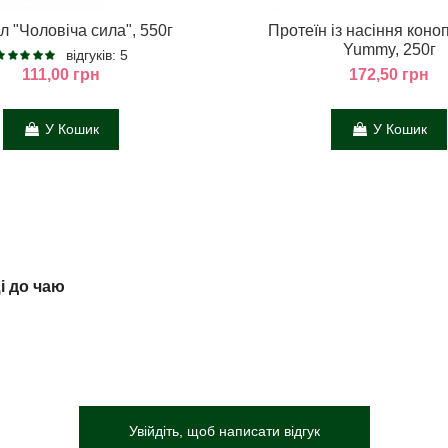
л "Чоловіча сила", 550г
Протеїн із насіння конопл
Yummy, 250г
відгуків: 5
111,00 грн
172,50 грн
У Кошик
У Кошик
і до чаю
Увійдіть, щоб написати відгук