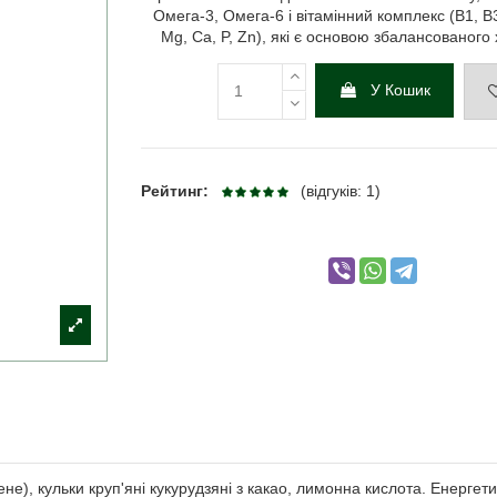
Омега-3, Омега-6 і вітамінний комплекс (В1, В3,
Mg, Ca, P, Zn), які є основою збалансованого
У Кошик
Рейтинг:
(відгуків: 1)
е), кульки круп'яні кукурудзяні з какао, лимонна кислота. Енергети