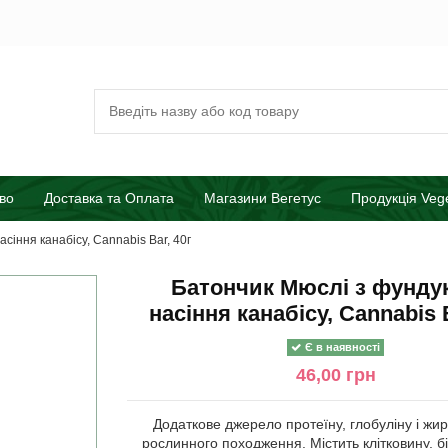
во
Доставка та Оплата
Магазини Вегетус
Продукція Veg
сіння канабісу, Cannabis Bar, 40г
Батончик Мюслі з фунду
насіння канабісу, Cannabis B
Є в наявності
46,00 грн
Додаткове джерело протеїну, глобуліну і жи
рослинного походження. Містить клітковину, бі