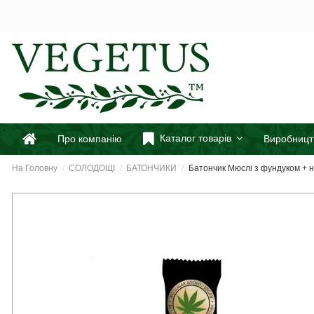
Каталог товарів
Про компанію
Виробницт
На Головну
СОЛОДОЩІ
БАТОНЧИКИ
Батончик Мюслі з фундуком + на