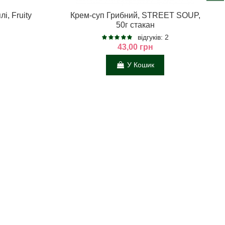
і, Fruity
Крем-суп Грибний, STREET SOUP,
50г стакан
відгуків: 2
43,00 грн
У Кошик